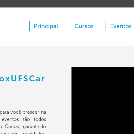
Principal
Cursos
Eventos
boxUFSCar
para você crescer na
e eventos são todos
o Carlos, garantindo
receber novidades,