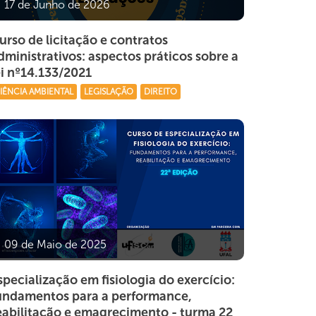
17 de Junho de 2026
urso de licitação e contratos
dministrativos: aspectos práticos sobre a
ei nº14.133/2021
IÊNCIA AMBIENTAL
LEGISLAÇÃO
DIREITO
09 de Maio de 2025
specialização em fisiologia do exercício:
undamentos para a performance,
eabilitação e emagrecimento - turma 22