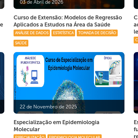
03 de Abril de 2026
Curso de Extensão: Modelos de Regressão
C
de
Aplicados a Estudos na Área da Saúde
a
l
ANÁLISE DE DADOS
ESTATÍSTICA
TOMADA DE DECISÃO
C
SAÚDE
22 de Novembro de 2025
Especialização em Epidemiologia
E
Molecular
f
r
ESPECIALIZAÇÃO
EPIDEMIOLOGIA MOLECULAR