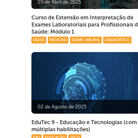
05 de Abril de 2025
Curso de Extensão em Interpretação de
Exames Laboratoriais para Profissionais 
Saúde: Módulo 1
SAÚDE
MEDICINA
EXAME LABORAL
DIAGNÓSTICO
02 de Agosto de 2025
EduTec 9 - Educação e Tecnologias (com
múltiplas habilitações)
EAD
EDUCAÇÃO
TECH